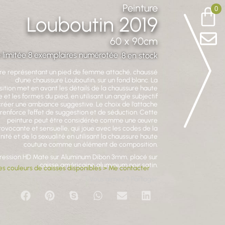
Peinture
0
Louboutin 2019
60 x 90cm
 limitée 8 exemplaires numérotée :
8 en stock
ure représentant un pied de femme attaché, chaussé
d’une chaussure Louboutin, sur un fond blanc. La
tion met en avant les détails de la chaussure haute
 et les formes du pied, en utilisant un angle subjectif
créer une ambiance suggestive. Le choix de l’attache
renforce l’effet de suggestion et de séduction. Cette
peinture peut être considérée comme une œuvre
rovocante et sensuelle, qui joue avec les codes de la
nité et de la sexualité en utilisant la chaussure haute
couture comme un élément de composition.
ression HD Mate sur Aluminum Dibon 3mm, placé sur
caisse américaine aluminium noir satin.
es couleurs de caisses disponibles > Me contacter
Vous aimez ? Partager