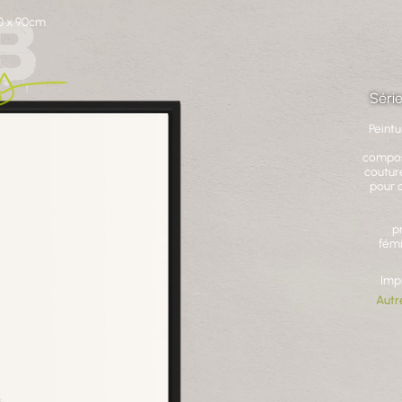
60 x 90cm
Série
Peint
composi
couture
pour 
p
fémi
Imp
Autr