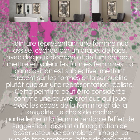
Peinture représentant une femme nue
assise, cachée par un drapé, de face,
avec des jeux d’ombre et de lumière pour
mettre en valeur les formes féminines. La
composition est subjective, mettant
l’accent sur les formes et la sensualité
plutôt que sur une représentation réaliste.
Cette peinture peut être considérée
comme une œuvre érotique qui joue
avec les codes de la féminité et de la
sexualité. Le choix de cacher
partiellement la femme renforce l’effet de
suggestion, laissant à l’imagination de
l’observateur de compléter l’image. La
vue de face renforce l’effet de proximité