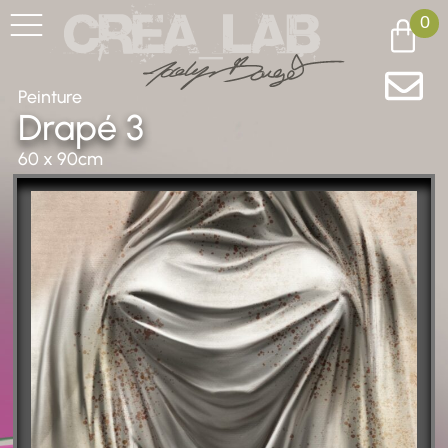
0
Peinture
Drapé 3
60 x 90cm