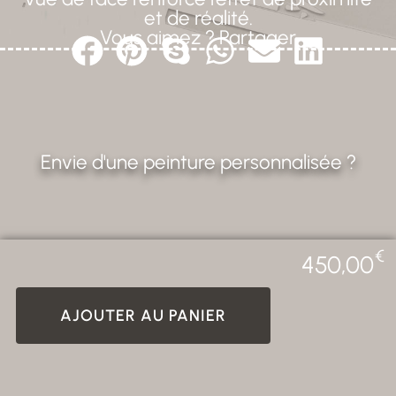
et de réalité.
Vous aimez ? Partager
Envie d'une peinture personnalisée ?
€
450,00
AJOUTER AU PANIER
CREALAB - 2026 Photos non
Tous droits réservés. ©
contractuelles