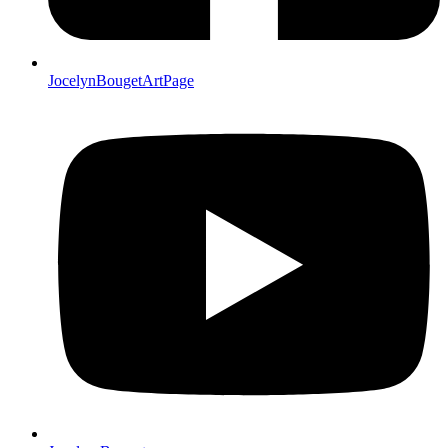
JocelynBougetArtPage