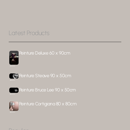
Latest Products
Peinture
Deluxe
60 x 90cm
450,00
€
Peinture
Steave
90 x 50cm
450,00
€
Peinture
Bruce Lee
90 x 50cm
420,00
€
Peinture
Cortigiana
80 x 80cm
460,00
€