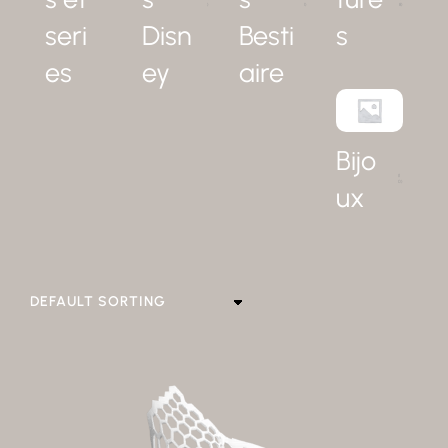
)
1)
8)
seri
Disn
Besti
s
es
ey
aire
Bijo
(1
0)
ux