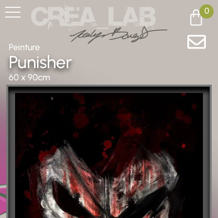
0
Peinture
Punisher
60 x 90cm