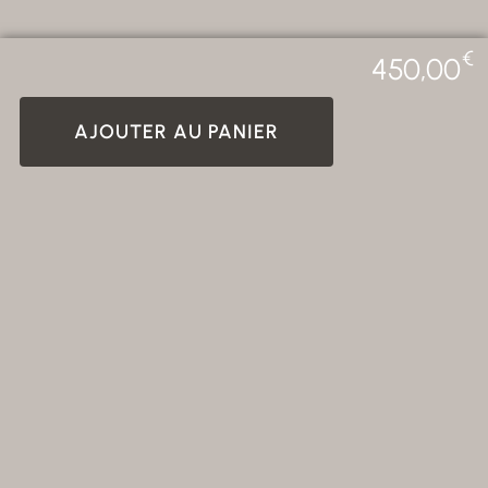
€
450,00
AJOUTER AU PANIER
CREALAB - 2026 Photos non
Tous droits réservés. ©
contractuelles