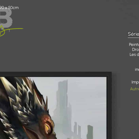
 90 x 50cm
Série
Peint
Dro
Les 
in
Imp
Autr