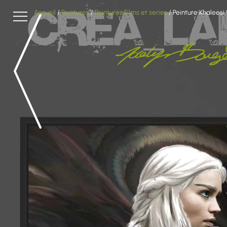
Accueil
/
Peintures
/
Peintures Films et series
/ Peinture Khaleesi