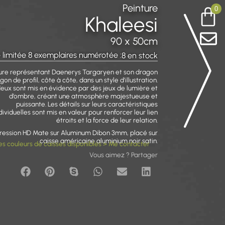
Peinture
0
Khaleesi
90 x 50cm
 limitée 8 exemplaires numérotée :
8 en stock
ure représentant Daenerys Targaryen et son dragon
gon de profil, côte à côte, dans un style d’illustration.
deux sont mis en évidence par des jeux de lumière et
d’ombre, créant une atmosphère majestueuse et
puissante. Les détails sur leurs caractéristiques
dividuelles sont mis en valeur pour renforcer leur lien
étroits et la force de leur relation.
ression HD Mate sur Aluminum Dibon 3mm, placé sur
caisse américaine aluminium noir satin.
es couleurs de caisses disponibles > Me contacter
Vous aimez ? Partager