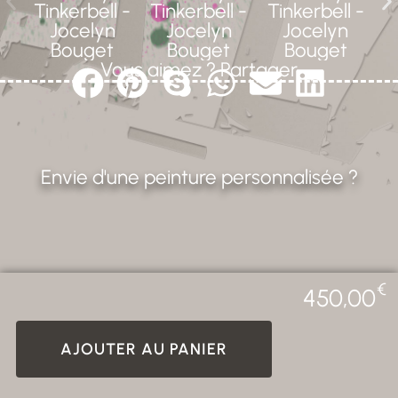
Vous aimez ? Partager
Envie d'une peinture personnalisée ?
€
450,00
AJOUTER AU PANIER
CREALAB - 2026 Photos non
Tous droits réservés. ©
contractuelles