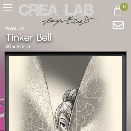
0
Peinture
Tinker Bell
60 x 90cm