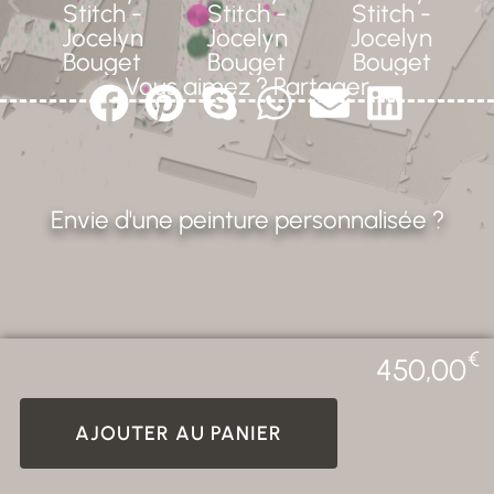
Vous aimez ? Partager
Envie d'une peinture personnalisée ?
€
450,00
AJOUTER AU PANIER
CREALAB - 2026 Photos non
Tous droits réservés. ©
contractuelles