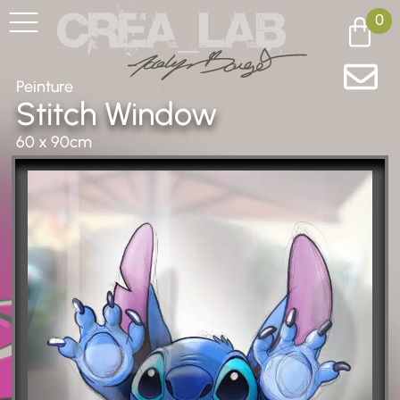
0
Peinture
Stitch Window
60 x 90cm