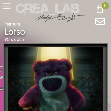
0
Peinture
Lotso
90 x 60cm