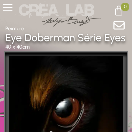
0
Peinture
Eye Doberman
Série Eyes
40 x 40cm