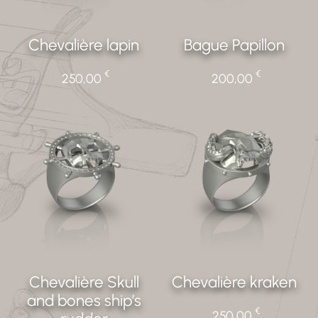
Chevalière lapin
Bague Papillon
€
€
250,00
200,00
Chevalière Skull
Chevalière kraken
and bones ship’s
€
250,00