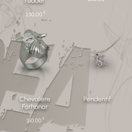
rudder
€
250,00
Pendentif
Chevalière
Forhonor
€
310,00