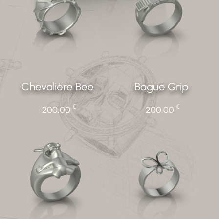
Chevalière Bee
Bague Grip
€
€
200,00
200,00